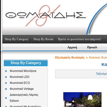
Shop By Category
Shop By Room
Βρείτε το φωτιστικό που ψάχνετε!
Αρχική
Προφίλ
Εξωτερικός Φωτισμός
Κολώνες Φωτ
Shop By Category
Κο
Φωτιστικά Μοντέρνα
Ταξινόμ
Φωτιστικά LED
Φωτιστικά ECO
Φωτιστικά Vintage
Διακοσμητικές Λάμπες
Edison
Φωτιστικά Με Αμπαζούρ