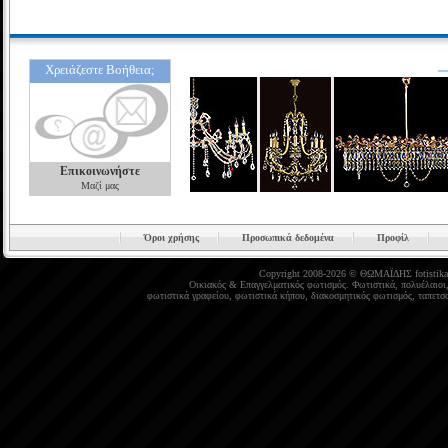
Χρειάζεστε Βοήθεια;
Επικοινωνήστε
Μαζί μας
Όροι χρήσης
Προσωπικά δεδομένα
Προφίλ
Copyright 2008-2026 © ΘΩΜΑΪΔΗΣ
fotistika
Οικιακός
&
Επαγγελματικός φωτισμός
.
Φωτιστικά
,
πολυέλαιοι
φωτιστικά γραφείου
,
φωτιστικά κήπου
,
διακοσμητικός φωτισμός
,
ταπετσα