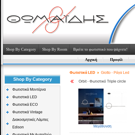
Shop By Category
Shop By Room
Βρείτε το φωτιστικό που ψάχνετε!
Αρχική
Προφίλ
Φωτιστικά LED
Giotto - Ράγα Led
Shop By Category
Orbit - Φωτιστικό Triple circle
Φωτιστικά Μοντέρνα
Φωτιστικά LED
Φωτιστικά ECO
Φωτιστικά Vintage
Διακοσμητικές Λάμπες
Μεγέθυνση
Edison
Φωτιστικά Με Αμπαζούρ