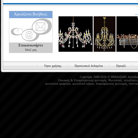
Χρειάζεστε Βοήθεια;
Επικοινωνήστε
Μαζί μας
Όροι χρήσης
Προσωπικά δεδομένα
Προφίλ
Copyright 2008-2026 © ΘΩΜΑΪΔΗΣ
fotistika
Οικιακός
&
Επαγγελματικός φωτισμός
.
Φωτιστικά
,
πολυέλαιοι
φωτιστικά γραφείου
,
φωτιστικά κήπου
,
διακοσμητικός φωτισμός
,
ταπετσα