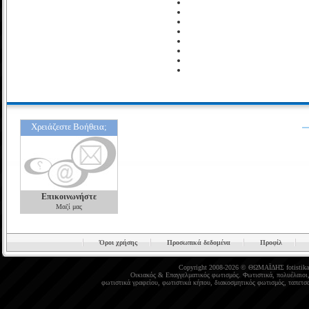
Χρειάζεστε Βοήθεια;
Επικοινωνήστε
Μαζί μας
Όροι χρήσης
Προσωπικά δεδομένα
Προφίλ
Copyright 2008-2026 © ΘΩΜΑΪΔΗΣ
fotistika
Οικιακός
&
Επαγγελματικός φωτισμός
.
Φωτιστικά
,
πολυέλαιοι
φωτιστικά γραφείου
,
φωτιστικά κήπου
,
διακοσμητικός φωτισμός
,
ταπετσα