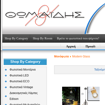
Shop By Category
Shop By Room
Βρείτε το φωτιστικό που ψάχνετε!
Αρχική
Προφίλ
Μονόφωτα
Modern Glass
Shop By Category
Φωτιστικά Μοντέρνα
Ταξινόμ
Φωτιστικά LED
Φωτιστικά ECO
Φωτιστικά Vintage
Διακοσμητικές Λάμπες
Edison
Φωτιστικά Με Αμπαζούρ