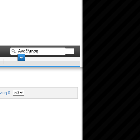
ιση #