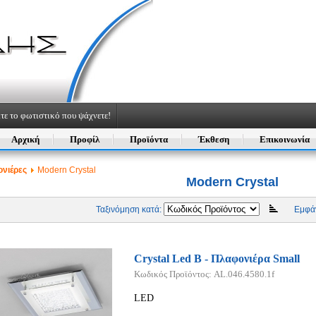
τε το φωτιστικό που ψάχνετε!
Αρχική
Προφίλ
Προϊόντα
Έκθεση
Επικοινωνία
νιέρες
Modern Crystal
Modern Crystal
Ταξινόμηση κατά:
Εμφάν
Crystal Led B - Πλαφονιέρα Small
Κωδικός Προϊόντος: AL.046.4580.1f
LED