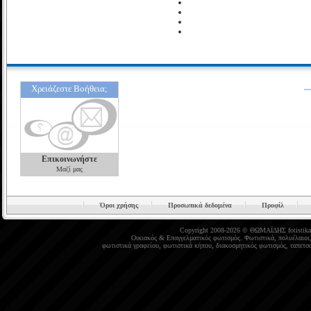
Χρειάζεστε Βοήθεια;
Επικοινωνήστε
Μαζί μας
Όροι χρήσης
Προσωπικά δεδομένα
Προφίλ
Copyright 2008-2026 © ΘΩΜΑΪΔΗΣ
fotistika
Οικιακός
&
Επαγγελματικός φωτισμός
.
Φωτιστικά
,
πολυέλαιοι
φωτιστικά γραφείου
,
φωτιστικά κήπου
,
διακοσμητικός φωτισμός
,
ταπετσα