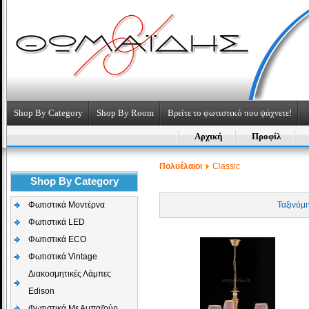
Shop By Category
Shop By Room
Βρείτε το φωτιστικό που ψάχνετε!
Αρχική
Προφίλ
Πολυέλαιοι
Classic
Shop By Category
Φωτιστικά Μοντέρνα
Ταξινόμ
Φωτιστικά LED
Φωτιστικά ECO
Φωτιστικά Vintage
Διακοσμητικές Λάμπες
Edison
Φωτιστικά Με Αμπαζούρ