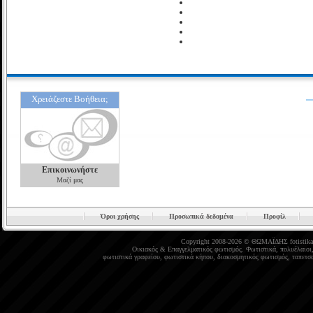
Χρειάζεστε Βοήθεια;
Επικοινωνήστε
Μαζί μας
Όροι χρήσης
Προσωπικά δεδομένα
Προφίλ
Copyright 2008-2026 © ΘΩΜΑΪΔΗΣ
fotistika
Οικιακός
&
Επαγγελματικός φωτισμός
.
Φωτιστικά
,
πολυέλαιοι
φωτιστικά γραφείου
,
φωτιστικά κήπου
,
διακοσμητικός φωτισμός
,
ταπετσα