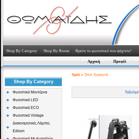
Shop By Category
Shop By Room
Βρείτε το φωτιστικό που ψάχνετε!
Αρχική
Προφίλ
Spot
Σποτ Χωνευτά
Shop By Category
Φωτιστικά Μοντέρνα
Ταξινόμ
Φωτιστικά LED
Φωτιστικά ECO
Φωτιστικά Vintage
Διακοσμητικές Λάμπες
Edison
Φωτιστικά Με Αμπαζούρ