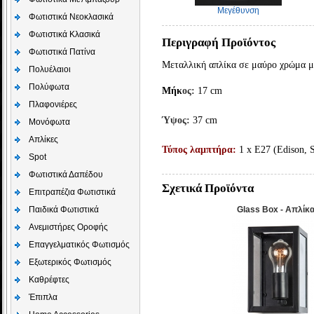
Μεγέθυνση
Φωτιστικά Νεοκλασικά
Φωτιστικά Κλασικά
Περιγραφή Προϊόντος
Φωτιστικά Πατίνα
Μεταλλική απλίκα σε μαύρο χρώμα με
Πολυέλαιοι
Πολύφωτα
Μήκ
ος:
17 cm
Πλαφονιέρες
Ύψος:
37 cm
Μονόφωτα
Απλίκες
Τύπος λαμπτήρα:
1 x Ε27 (Edison, 
Spot
Φωτιστικά Δαπέδου
Σχετικά Προϊόντα
Επιτραπέζια Φωτιστικά
Παιδικά Φωτιστικά
Glass Box - Απλίκα
Aνεμιστήρες Οροφής
Επαγγελματικός Φωτισμός
Εξωτερικός Φωτισμός
Καθρέφτες
Έπιπλα