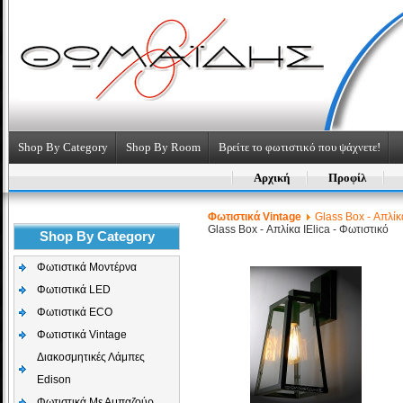
Shop By Category
Shop By Room
Βρείτε το φωτιστικό που ψάχνετε!
Αρχική
Προφίλ
Φωτιστικά Vintage
Glass Box - Απλίκα
Glass Box - Απλίκα I
Elica - Φωτιστικό
Shop By Category
Φωτιστικά Μοντέρνα
Φωτιστικά LED
Φωτιστικά ECO
Φωτιστικά Vintage
Διακοσμητικές Λάμπες
Edison
Φωτιστικά Με Αμπαζούρ