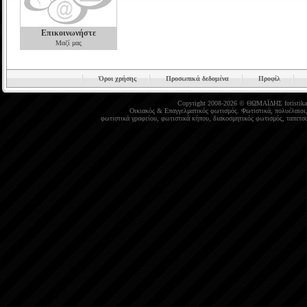
Επικοινωνήστε
Μαζί μας
Όροι χρήσης
Προσωπικά δεδομένα
Προφίλ
Copyright 2008-2026 © ΘΩΜΑΪΔΗΣ
fotistika
Οικιακός
&
Επαγγελματικός φωτισμός
.
Φωτιστικά
,
πολυέλαιοι
φωτιστικά γραφείου
,
φωτιστικά κήπου
,
διακοσμητικός φωτισμός
,
ταπετσα