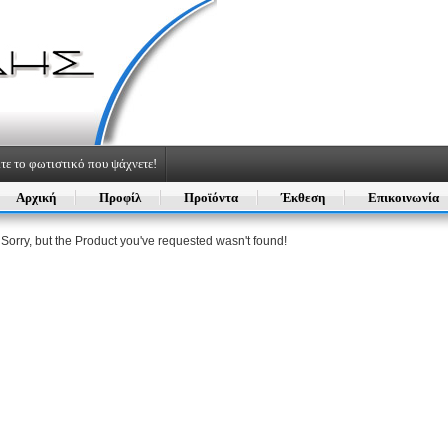
τε το φωτιστικό που ψάχνετε!
Αρχική
Προφίλ
Προϊόντα
Έκθεση
Επικοινωνία
: Sorry, but the Product you've requested wasn't found!