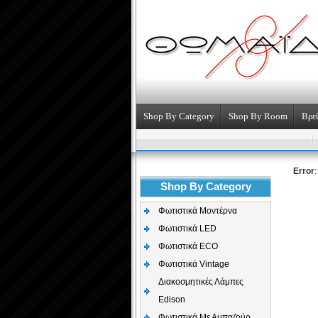
Shop By Category
Shop By Room
Βρεί
Error
Shop By Category
Φωτιστικά Μοντέρνα
Φωτιστικά LED
Φωτιστικά ECO
Φωτιστικά Vintage
Διακοσμητικές Λάμπες
Edison
Φωτιστικά Με Αμπαζούρ