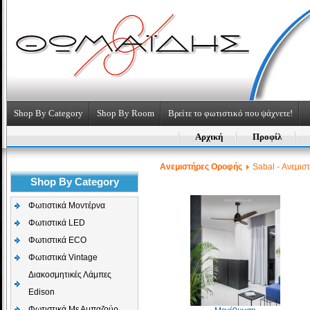
Shop By Category
Shop By Room
Βρείτε το φωτιστικό που ψάχνετε!
Αρχική
Προφίλ
Aνεμιστήρες Οροφής
Sabal - Ανεμισ
Shop By Category
Φωτιστικά Μοντέρνα
Φωτιστικά LED
Φωτιστικά ECO
Φωτιστικά Vintage
Διακοσμητικές Λάμπες
Edison
Φωτιστικά Με Αμπαζούρ