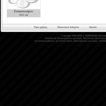
Επικοινωνήστε
Μαζί μας
Όροι χρήσης
Προσωπικά δεδομένα
Προφίλ
Copyright 2008-2026 © ΘΩΜΑΪΔΗΣ
fotistika
Οικιακός
&
Επαγγελματικός φωτισμός
.
Φωτιστικά
,
πολυέλαιοι
φωτιστικά γραφείου
,
φωτιστικά κήπου
,
διακοσμητικός φωτισμός
,
ταπετσα