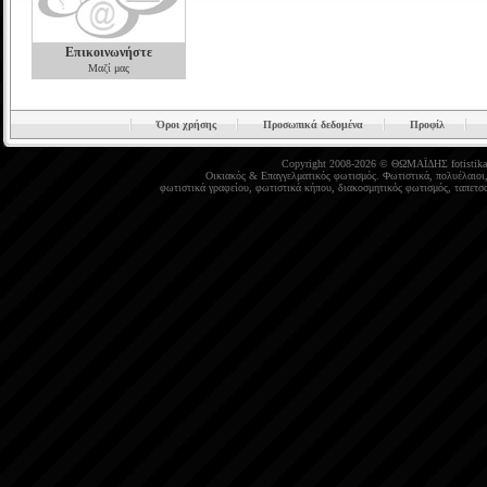
Επικοινωνήστε
Μαζί μας
Όροι χρήσης
Προσωπικά δεδομένα
Προφίλ
Copyright 2008-2026 © ΘΩΜΑΪΔΗΣ
fotistika
Οικιακός
&
Επαγγελματικός φωτισμός
.
Φωτιστικά
,
πολυέλαιοι
φωτιστικά γραφείου
,
φωτιστικά κήπου
,
διακοσμητικός φωτισμός
,
ταπετσα