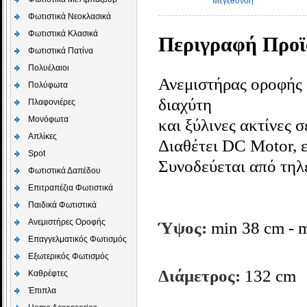
Μεγέθυνση
Φωτιστικά Νεοκλασικά
Φωτιστικά Κλασικά
Περιγραφή Προϊ
Φωτιστικά Πατίνα
Πολυέλαιοι
Ανεμιστήρας οροφής 
Πολύφωτα
διαχύτη
Πλαφονιέρες
Μονόφωτα
και ξύλινες ακτίνες 
Απλίκες
Διαθέτει DC Motor, ε
Spot
Συνοδεύεται από τηλε
Φωτιστικά Δαπέδου
Επιτραπέζια Φωτιστικά
Παιδικά Φωτιστικά
Aνεμιστήρες Οροφής
Ύψος:
min 38 cm - 
Επαγγελματικός Φωτισμός
Εξωτερικός Φωτισμός
Διάμετρος:
132 cm
Καθρέφτες
Έπιπλα