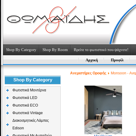
Shop By Category
Shop By Room
Βρείτε το φωτιστικό που ψάχνετε!
Αρχική
Προφίλ
Aνεμιστήρες Οροφής
Monsoon - Ανε
Shop By Category
Φωτιστικά Μοντέρνα
Φωτιστικά LED
Φωτιστικά ECO
Φωτιστικά Vintage
Διακοσμητικές Λάμπες
Edison
Φωτιστικά Με Αμπαζούρ