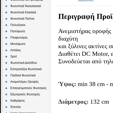
Μεγέθυνση
Φωτιστικά Νεοκλασικά
Φωτιστικά Κλασικά
Περιγραφή Προϊ
Φωτιστικά Πατίνα
Πολυέλαιοι
Ανεμιστήρας οροφής 
Πολύφωτα
διαχύτη
Πλαφονιέρες
Μονόφωτα
και ξύλινες ακτίνες 
Απλίκες
Διαθέτει DC Motor, ε
Spot
Συνοδεύεται από τηλε
Φωτιστικά Δαπέδου
Επιτραπέζια Φωτιστικά
Παιδικά Φωτιστικά
Aνεμιστήρες Οροφής
Ύψος:
min 38 cm - 
Επαγγελματικός Φωτισμός
Εξωτερικός Φωτισμός
Διάμετρος:
132 cm
Καθρέφτες
Έπιπλα