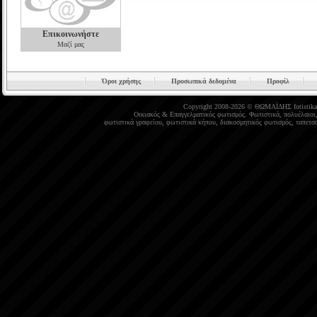
Επικοινωνήστε
Μαζί μας
Όροι χρήσης
Προσωπικά δεδομένα
Προφίλ
Copyright 2008-2026 © ΘΩΜΑΪΔΗΣ
fotistika
Οικιακός
&
Επαγγελματικός φωτισμός
.
Φωτιστικά
,
πολυέλαιοι
φωτιστικά γραφείου
,
φωτιστικά κήπου
,
διακοσμητικός φωτισμός
,
ταπετσα