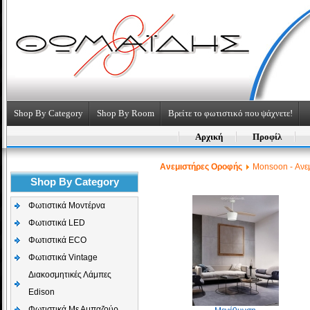
Shop By Category
Shop By Room
Βρείτε το φωτιστικό που ψάχνετε!
Αρχική
Προφίλ
Aνεμιστήρες Οροφής
Monsoon - Ανε
Shop By Category
Φωτιστικά Μοντέρνα
Φωτιστικά LED
Φωτιστικά ECO
Φωτιστικά Vintage
Διακοσμητικές Λάμπες
Edison
Φωτιστικά Με Αμπαζούρ