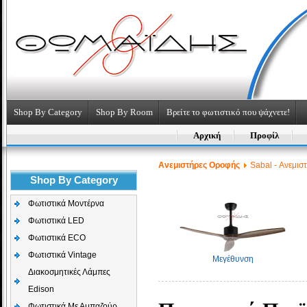
Shop By Category
Shop By Room
Βρείτε το φωτιστικό που ψάχνετε!
Αρχική
Προφίλ
Aνεμιστήρες Οροφής
Sabal - Ανεμισ
Shop By Category
Φωτιστικά Μοντέρνα
Φωτιστικά LED
Φωτιστικά ECO
Φωτιστικά Vintage
Μεγέθυνση
Διακοσμητικές Λάμπες
Edison
Φωτιστικά Με Αμπαζούρ