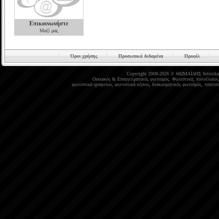
Επικοινωνήστε
Μαζί μας
Όροι χρήσης
Προσωπικά δεδομένα
Προφίλ
Copyright 2008-2026 © ΘΩΜΑΪΔΗΣ
fotistika
Οικιακός
&
Επαγγελματικός φωτισμός
.
Φωτιστικά
,
πολυέλαιοι
φωτιστικά γραφείου
,
φωτιστικά κήπου
,
διακοσμητικός φωτισμός
,
ταπετσα