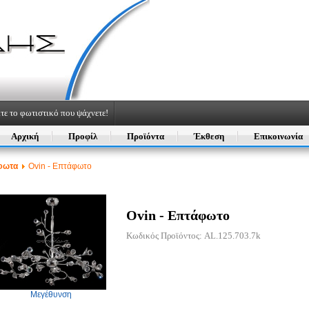
τε το φωτιστικό που ψάχνετε!
Αρχική
Προφίλ
Προϊόντα
Έκθεση
Επικοινωνία
φωτα
Ovin - Επτάφωτο
Ovin - Επτάφωτο
Κωδικός Προϊόντος: AL.125.703.7k
Μεγέθυνση