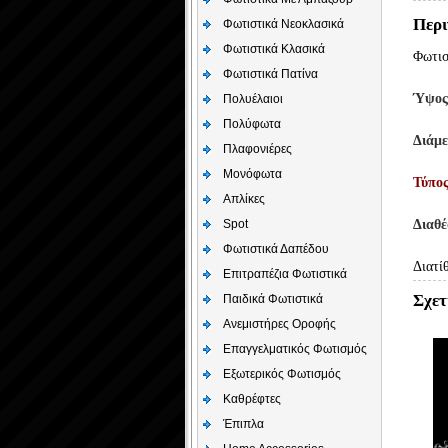
Περι
Φωτιστικά Νεοκλασικά
Φωτιστικά Κλασικά
Φωτισ
Φωτιστικά Πατίνα
Ύψο
Πολυέλαιοι
Πολύφωτα
Διάμε
Πλαφονιέρες
Μονόφωτα
Τύπο
Απλίκες
Spot
Διαθ
Φωτιστικά Δαπέδου
Διατί
Επιτραπέζια Φωτιστικά
Σχετ
Παιδικά Φωτιστικά
Aνεμιστήρες Οροφής
Επαγγελματικός Φωτισμός
Εξωτερικός Φωτισμός
Καθρέφτες
Έπιπλα