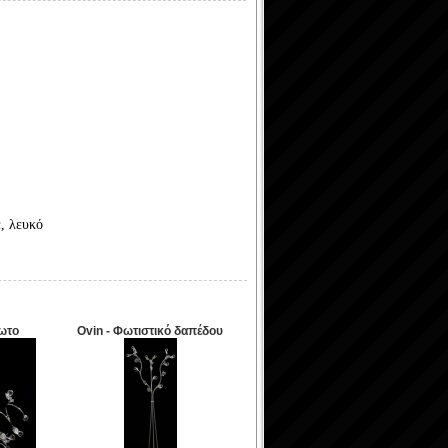
έ, λευκό
ωτο
Ovin - Φωτιστικό δαπέδου