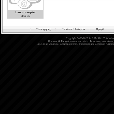
Επικοινωνήστε
Μαζί μας
Όροι χρήσης
Προσωπικά δεδομένα
Προφίλ
Copyright 2008-2026 © ΘΩΜΑΪΔΗΣ
fotistika
Οικιακός
&
Επαγγελματικός φωτισμός
.
Φωτιστικά
,
πολυέλαιοι
φωτιστικά γραφείου
,
φωτιστικά κήπου
,
διακοσμητικός φωτισμός
,
ταπετσα