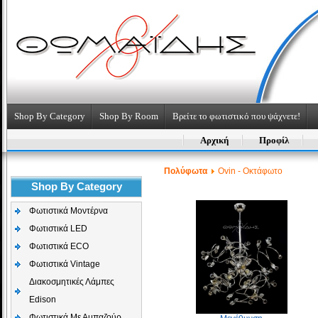
Shop By Category
Shop By Room
Βρείτε το φωτιστικό που ψάχνετε!
Αρχική
Προφίλ
Πολύφωτα
Ovin - Οκτάφωτο
Shop By Category
Φωτιστικά Μοντέρνα
Φωτιστικά LED
Φωτιστικά ECO
Φωτιστικά Vintage
Διακοσμητικές Λάμπες
Edison
Φωτιστικά Με Αμπαζούρ