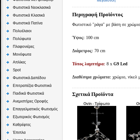
Μεγέθυνση
Φωτιστικά Νεοκλασικά
Περιγραφή Προϊόντος
Φωτιστικά Κλασικά
Φωτιστικά Πατίνα
Φωτιστικό "ράγα" με βάση σε χρώμιο
Πολυέλαιοι
Ύψος:
100 cm
Πολύφωτα
Πλαφονιέρες
Διάμετρος:
70 cm
Μονόφωτα
Απλίκες
Τύπος λαμπτήρα:
8 x
G9 Led
Spot
Διαθέσιμα χρώματα:
χρώμιο, νίκελ 
Φωτιστικά Δαπέδου
Επιτραπέζια Φωτιστικά
Παιδικά Φωτιστικά
Σχετικά Προϊόντα
Aνεμιστήρες Οροφής
Ovin - Τρίφωτο
O
Επαγγελματικός Φωτισμός
Εξωτερικός Φωτισμός
Καθρέφτες
Έπιπλα