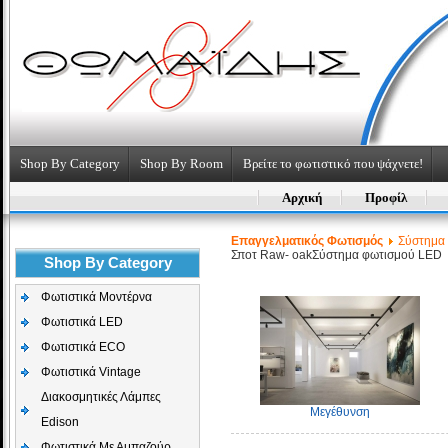
Shop By Category
Shop By Room
Βρείτε το φωτιστικό που ψάχνετε!
Αρχική
Προφίλ
Επαγγελματικός Φωτισμός
Σύστημα
Σποτ Raw- oak
Σύστημα φωτισμού LED
Shop By Category
Φωτιστικά Μοντέρνα
Φωτιστικά LED
Φωτιστικά ECO
Φωτιστικά Vintage
Διακοσμητικές Λάμπες
Μεγέθυνση
Edison
Φωτιστικά Με Αμπαζούρ