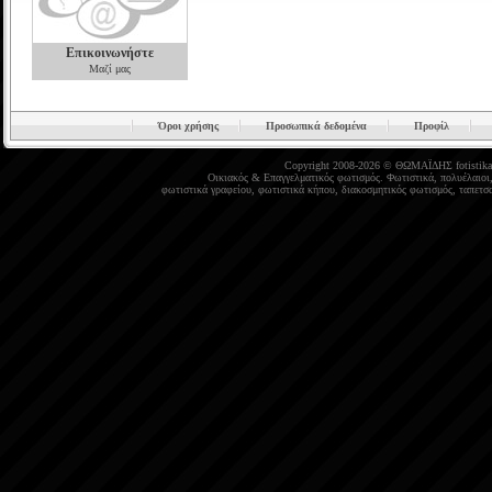
Επικοινωνήστε
Μαζί μας
Όροι χρήσης
Προσωπικά δεδομένα
Προφίλ
Copyright 2008-2026 © ΘΩΜΑΪΔΗΣ
fotistika
Οικιακός
&
Επαγγελματικός φωτισμός
.
Φωτιστικά
,
πολυέλαιοι
φωτιστικά γραφείου
,
φωτιστικά κήπου
,
διακοσμητικός φωτισμός
,
ταπετσα