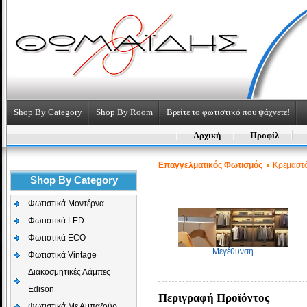
Shop By Category
Shop By Room
Βρείτε το φωτιστικό που ψάχνετε!
Αρχική
Προφίλ
Επαγγελματικός Φωτισμός
Κρεμαστό
Shop By Category
Φωτιστικά Μοντέρνα
Φωτιστικά LED
Φωτιστικά ECO
Μεγέθυνση
Φωτιστικά Vintage
Διακοσμητικές Λάμπες
Edison
Περιγραφή Προϊόντος
Φωτιστικά Με Αμπαζούρ