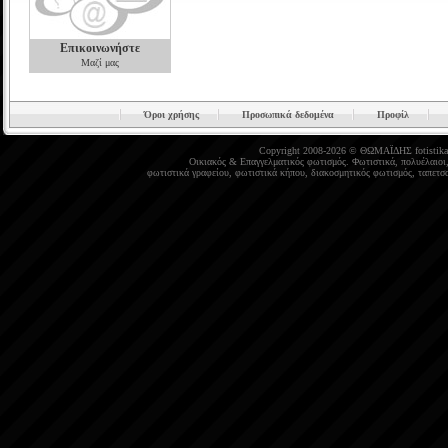
Επικοινωνήστε
Μαζί μας
Όροι χρήσης
Προσωπικά δεδομένα
Προφίλ
Copyright 2008-2026 © ΘΩΜΑΪΔΗΣ
fotistika
Οικιακός
&
Επαγγελματικός φωτισμός
.
Φωτιστικά
,
πολυέλαιοι
φωτιστικά γραφείου
,
φωτιστικά κήπου
,
διακοσμητικός φωτισμός
,
ταπετσα