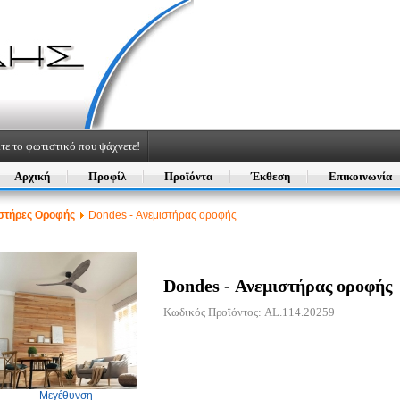
τε το φωτιστικό που ψάχνετε!
Αρχική
Προφίλ
Προϊόντα
Έκθεση
Επικοινωνία
στήρες Οροφής
Dondes - Ανεμιστήρας οροφής
Dondes - Ανεμιστήρας οροφής
Κωδικός Προϊόντος: AL.114.20259
Μεγέθυνση