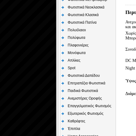
Φωτιστικά Νεοκλασικά
Περι
Φωτιστικά Κλασικά
Ανεμι
Φωτιστικά Πατίνα
και α
Πολυέλαιοι
Χωρίς
Πολύφωτα
Μπορε
Πλαφονιέρες
Συνοδ
Μονόφωτα
Απλίκες
DC Mo
Night
Spot
Φωτιστικά Δαπέδου
Ύψος
Επιτραπέζια Φωτιστικά
Παιδικά Φωτιστικά
Διάμ
Aνεμιστήρες Οροφής
Επαγγελματικός Φωτισμός
Εξωτερικός Φωτισμός
Καθρέφτες
Έπιπλα