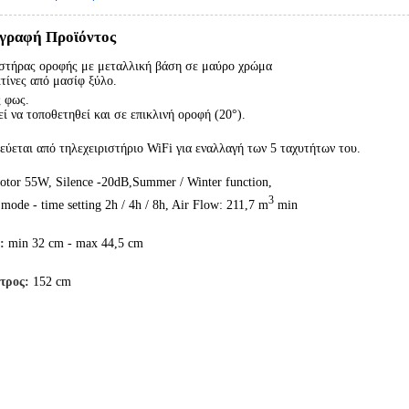
γραφή Προϊόντος
στήρας οροφής με μεταλλική βάση σε μαύρο χρώμα
κτίνες από μασίφ ξύλο.
 φως.
ί να τοποθετηθεί και σε επικλινή οροφή (20°).
εύεται από τηλεχειριστήριο WiFi για εναλλαγή των 5 ταχυτήτων του.
tor 55W, Silence -20dB,Summer / Winter function,
3
 mode - time setting 2h / 4h / 8h, Air Flow: 211,7 m
min
:
min 32
cm - max 44,5 cm
ετρος:
152 cm