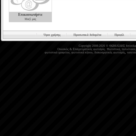
Επικοινωνήστε
Μαζί μας
Όροι χρήσης
Προσωπικά δεδομένα
Προφίλ
Copyright 2008-2026 © ΘΩΜΑΪΔΗΣ
fotistika
Οικιακός
&
Επαγγελματικός φωτισμός
.
Φωτιστικά
,
πολυέλαιοι
φωτιστικά γραφείου
,
φωτιστικά κήπου
,
διακοσμητικός φωτισμός
,
ταπετσα