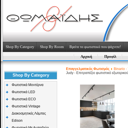
Shop By Category
Shop By Room
Βρείτε το φωτιστικό που ψάχνετε!
Αρχική
Προφίλ
Επαγγελματικός Φωτισμός
Binario -
Judy - Επιτραπέζιο φωτιστικό εξωτερικ
Shop By Category
Φωτιστικά Μοντέρνα
Φωτιστικά LED
Φωτιστικά ECO
Φωτιστικά Vintage
Διακοσμητικές Λάμπες
Edison
Φωτιστικά Με Αμπαζούρ