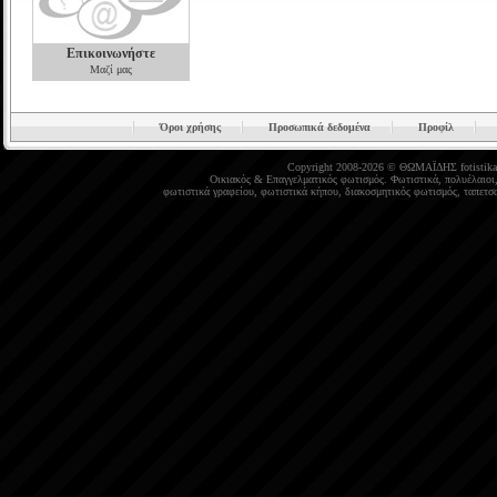
Επικοινωνήστε
Μαζί μας
Όροι χρήσης
Προσωπικά δεδομένα
Προφίλ
Copyright 2008-2026 © ΘΩΜΑΪΔΗΣ
fotistika
Οικιακός
&
Επαγγελματικός φωτισμός
.
Φωτιστικά
,
πολυέλαιοι
φωτιστικά γραφείου
,
φωτιστικά κήπου
,
διακοσμητικός φωτισμός
,
ταπετσα