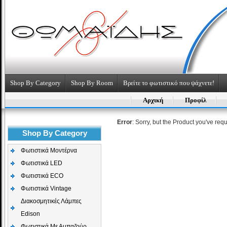
Shop By Category
Shop By Room
Βρείτε το φωτιστικό που ψάχνετε!
Αρχική
Προφίλ
Error
: Sorry, but the Product you've req
Shop By Category
Φωτιστικά Μοντέρνα
Φωτιστικά LED
Φωτιστικά ECO
Φωτιστικά Vintage
Διακοσμητικές Λάμπες
Edison
Φωτιστικά Με Αμπαζούρ