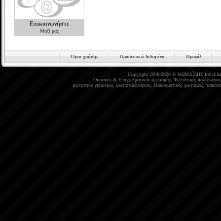
Επικοινωνήστε
Μαζί μας
Όροι χρήσης
Προσωπικά δεδομένα
Προφίλ
Copyright 2008-2026 © ΘΩΜΑΪΔΗΣ
fotistika
Οικιακός
&
Επαγγελματικός φωτισμός
.
Φωτιστικά
,
πολυέλαιοι
φωτιστικά γραφείου
,
φωτιστικά κήπου
,
διακοσμητικός φωτισμός
,
ταπετσα