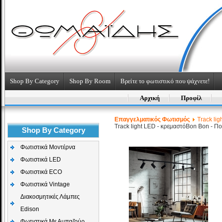
Shop By Category
Shop By Room
Βρείτε το φωτιστικό που ψάχνετε!
Αρχική
Προφίλ
Επαγγελματικός Φωτισμός
Track lig
Track light LED - κρεμαστό
Bon Bon - Πο
Shop By Category
Φωτιστικά Μοντέρνα
Φωτιστικά LED
Φωτιστικά ECO
Φωτιστικά Vintage
Διακοσμητικές Λάμπες
Edison
Φωτιστικά Με Αμπαζούρ