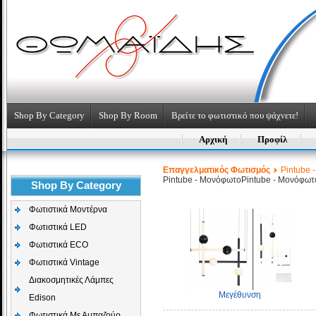
Shop By Category
Shop By Room
Βρείτε το φωτιστικό που ψάχνετε!
Αρχική
Προφίλ
Επαγγελματικός Φωτισμός
Pintube -
Pintube - Μονόφωτο
Pintube - Μονόφωτ
Shop By Category
Φωτιστικά Μοντέρνα
Φωτιστικά LED
Φωτιστικά ECO
Φωτιστικά Vintage
Διακοσμητικές Λάμπες
Μεγέθυνση
Edison
Φωτιστικά Με Αμπαζούρ