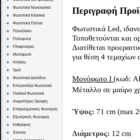
Φωτιστικά Νεοκλασικά
Περιγραφή Προϊ
Φωτιστικά Κλασικά
Φωτιστικά Πατίνα
Φωτιστικά Led, ιδαν
Πολυέλαιοι
Τοποθετούνται και ορ
Πολύφωτα
Διατίθεται προεραιτ
Πλαφονιέρες
Μονόφωτα
για θέση 4 τεμαχίων 
Απλίκες
Spot
Μονόφωτο Ι
(κωδ: A
Φωτιστικά Δαπέδου
Επιτραπέζια Φωτιστικά
Μέταλλο σε μαύρο χρ
Παιδικά Φωτιστικά
Aνεμιστήρες Οροφής
Επαγγελματικός Φωτισμός
Ύψος:
71 cm (max 2
Εξωτερικός Φωτισμός
Καθρέφτες
Διάμετρος:
12
cm
Έπιπλα