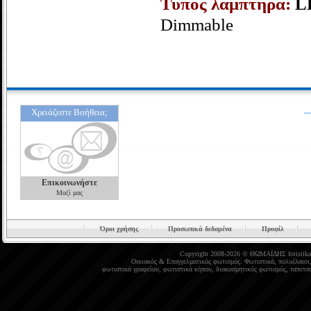
Τύπος λαμπτήρα:
L
Dimmable
Χρειάζεστε Βοήθεια;
Επικοινωνήστε
Μαζί μας
Όροι χρήσης
Προσωπικά δεδομένα
Προφίλ
Copyright 2008-2026 © ΘΩΜΑΪΔΗΣ
fotistika
Οικιακός
&
Επαγγελματικός φωτισμός
.
Φωτιστικά
,
πολυέλαιοι
φωτιστικά γραφείου
,
φωτιστικά κήπου
,
διακοσμητικός φωτισμός
,
ταπετσα