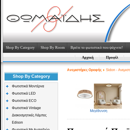
Shop By Category
Shop By Room
Βρείτε το φωτιστικό που ψάχνετε!
Αρχική
Προφίλ
Aνεμιστήρες Οροφής
Sidon - Ανεμισ
Shop By Category
Φωτιστικά Μοντέρνα
Φωτιστικά LED
Φωτιστικά ECO
Φωτιστικά Vintage
Μεγέθυνση
Διακοσμητικές Λάμπες
Edison
Φωτιστικά Με Αμπαζούρ