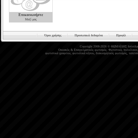
Επικοινωνήστε
Μαζί μας
Όροι χρήσης
Προσωπικά δεδομένα
Προφίλ
Copyright 2008-2026 © ΘΩΜΑΪΔΗΣ
fotistika
Οικιακός
&
Επαγγελματικός φωτισμός
.
Φωτιστικά
,
πολυέλαιοι
φωτιστικά γραφείου
,
φωτιστικά κήπου
,
διακοσμητικός φωτισμός
,
ταπετσα