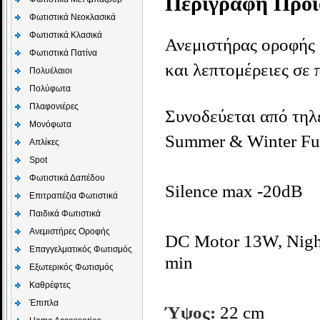
Περιγραφή Προϊ
Φωτιστικά Νεοκλασικά
Φωτιστικά Κλασικά
Ανεμιστήρας οροφής 
Φωτιστικά Πατίνα
και λεπτομέρειες σε 
Πολυέλαιοι
Πολύφωτα
Πλαφονιέρες
Συνοδεύεται από τηλε
Μονόφωτα
Summer & Winter Fu
Απλίκες
Spot
Φωτιστικά Δαπέδου
Silence max -20dB
Επιτραπέζια Φωτιστικά
Παιδικά Φωτιστικά
Aνεμιστήρες Οροφής
DC Motor 13W, Night 
Επαγγελματικός Φωτισμός
min
Εξωτερικός Φωτισμός
Καθρέφτες
Έπιπλα
Ύψος:
22
cm