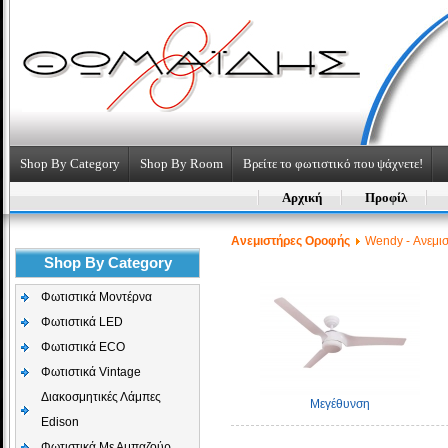
Shop By Category
Shop By Room
Βρείτε το φωτιστικό που ψάχνετε!
Αρχική
Προφίλ
Aνεμιστήρες Οροφής
Wendy - Ανεμι
Shop By Category
Φωτιστικά Μοντέρνα
Φωτιστικά LED
Φωτιστικά ECO
Φωτιστικά Vintage
Διακοσμητικές Λάμπες
Μεγέθυνση
Edison
Φωτιστικά Με Αμπαζούρ