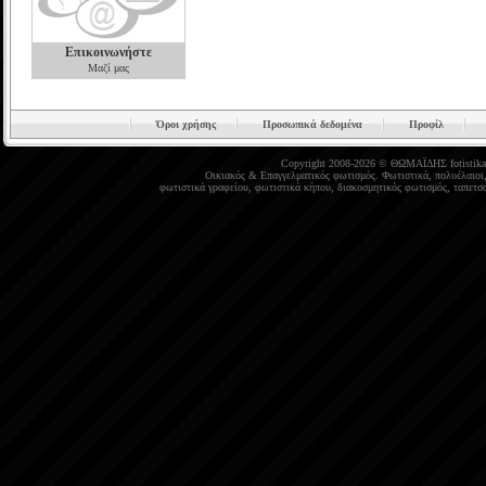
Επικοινωνήστε
Μαζί μας
Όροι χρήσης
Προσωπικά δεδομένα
Προφίλ
Copyright 2008-2026 © ΘΩΜΑΪΔΗΣ
fotistika
Οικιακός
&
Επαγγελματικός φωτισμός
.
Φωτιστικά
,
πολυέλαιοι
φωτιστικά γραφείου
,
φωτιστικά κήπου
,
διακοσμητικός φωτισμός
,
ταπετσα