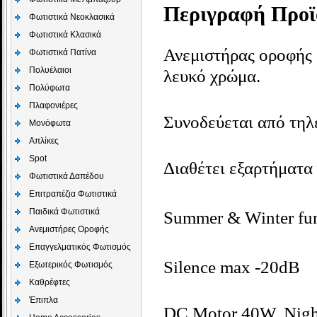
Περιγραφή Προϊ
Φωτιστικά Νεοκλασικά
Φωτιστικά Κλασικά
Ανεμιστήρας οροφής 
Φωτιστικά Πατίνα
Πολυέλαιοι
λευκό χρώμα.
Πολύφωτα
Πλαφονιέρες
Συνοδεύεται από τηλε
Μονόφωτα
Απλίκες
Spot
Διαθέτει εξαρτήματα 
Φωτιστικά Δαπέδου
Επιτραπέζια Φωτιστικά
Παιδικά Φωτιστικά
Summer & Winter fu
Aνεμιστήρες Οροφής
Επαγγελματικός Φωτισμός
Silence max -20dB
Εξωτερικός Φωτισμός
Καθρέφτες
Έπιπλα
DC Motor 40W, Night 