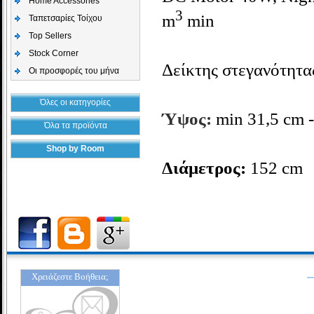
Home Accessories
3
m
min
Ταπετσαρίες Τοίχου
Top Sellers
Stock Corner
Δείκτης στεγανότητα
Οι προσφορές του μήνα
Όλες οι κατηγορίες
Ύψος:
min 31,5
cm
-
Όλα τα προϊόντα
Shop by Room
Διάμετρος:
152 cm
Χρειάζεστε Βοήθεια;