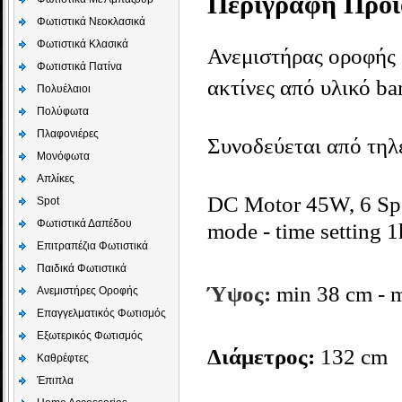
Περιγραφή Προϊ
Φωτιστικά Νεοκλασικά
Φωτιστικά Κλασικά
Ανεμιστήρας οροφής 
Φωτιστικά Πατίνα
ακτίνες από υλικό b
Πολυέλαιοι
Πολύφωτα
Πλαφονιέρες
Συνοδεύεται από τηλε
Μονόφωτα
Απλίκες
DC Motor 45W, 6 Spe
Spot
Φωτιστικά Δαπέδου
mode - time setting 1
Επιτραπέζια Φωτιστικά
Παιδικά Φωτιστικά
Ύψος:
min 38
cm
- 
Aνεμιστήρες Οροφής
Επαγγελματικός Φωτισμός
Εξωτερικός Φωτισμός
Διάμετρος:
132 cm
Καθρέφτες
Έπιπλα