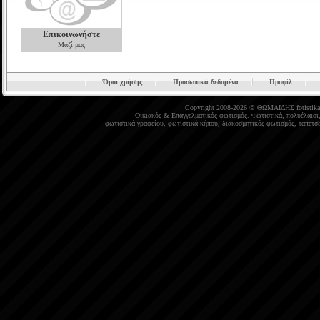
Επικοινωνήστε
Μαζί μας
Όροι χρήσης
Προσωπικά δεδομένα
Προφίλ
Copyright 2008-2026 © ΘΩΜΑΪΔΗΣ
fotistika
Οικιακός
&
Επαγγελματικός φωτισμός
.
Φωτιστικά
,
πολυέλαιοι
φωτιστικά γραφείου
,
φωτιστικά κήπου
,
διακοσμητικός φωτισμός
,
ταπετσα