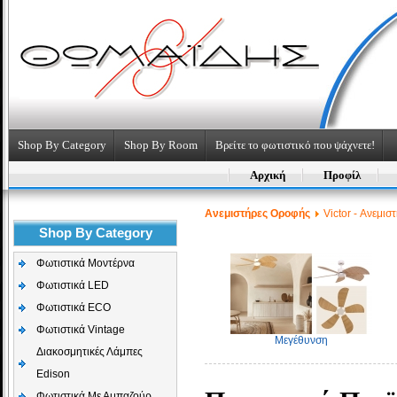
Shop By Category
Shop By Room
Βρείτε το φωτιστικό που ψάχνετε!
Αρχική
Προφίλ
Aνεμιστήρες Οροφής
Victor - Ανεμι
Shop By Category
Φωτιστικά Μοντέρνα
Φωτιστικά LED
Φωτιστικά ECO
Φωτιστικά Vintage
Μεγέθυνση
Διακοσμητικές Λάμπες
Edison
Φωτιστικά Με Αμπαζούρ