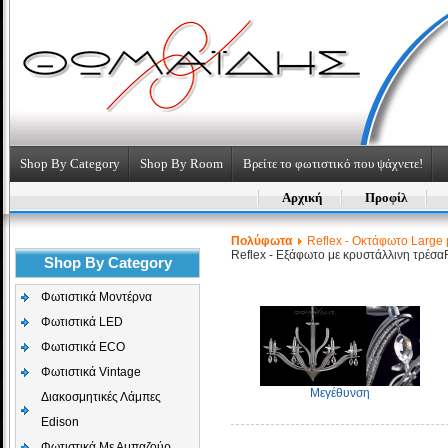
Shop By Category
Shop By Room
Βρείτε το φωτιστικό που ψάχνετε!
Αρχική
Προφίλ
Πολύφωτα
Reflex - Οκτάφωτο Large 
Reflex - Εξάφωτο με κρυστάλλινη τρέσα
Shop By Category
Φωτιστικά Μοντέρνα
Φωτιστικά LED
Φωτιστικά ECO
Φωτιστικά Vintage
Μεγέθυνση
Διακοσμητικές Λάμπες
Edison
Φωτιστικά Με Αμπαζούρ