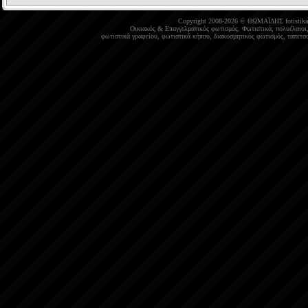
Copyright 2008-2026 © ΘΩΜΑΪΔΗΣ
fotistika
Οικιακός
&
Επαγγελματικός φωτισμός
.
Φωτιστικά
,
πολυέλαιοι
φωτιστικά γραφείου
,
φωτιστικά κήπου
,
διακοσμητικός φωτισμός
,
ταπετσα