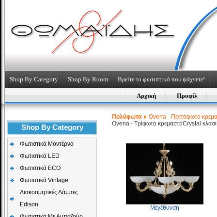
Shop By Category
Shop By Room
Βρείτε το φωτιστικό που ψάχνετε!
Αρχική
Προφίλ
Πολύφωτα
Ovena - Πεντάφωτο κρεμ
Ovena - Τρίφωτο κρεμαστό
Crystal κλασ
Shop By Category
Φωτιστικά Μοντέρνα
Φωτιστικά LED
Φωτιστικά ECO
Φωτιστικά Vintage
Διακοσμητικές Λάμπες
Edison
Μεγέθυνση
Φωτιστικά Με Αμπαζούρ