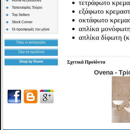
Home Accessories
τετράφωτο κρεμ
Ταπετσαρίες Τοίχου
εξάφωτο κρεμασ
Top Sellers
οκτάφωτο κρεμα
Stock Corner
απλίκα μονόφωτ
Οι προσφορές του μήνα
απλίκα δίφωτη
(
Όλες οι κατηγορίες
Όλα τα προϊόντα
Σχετικά Προϊόντα
Shop by Room
Ovena - Τρ