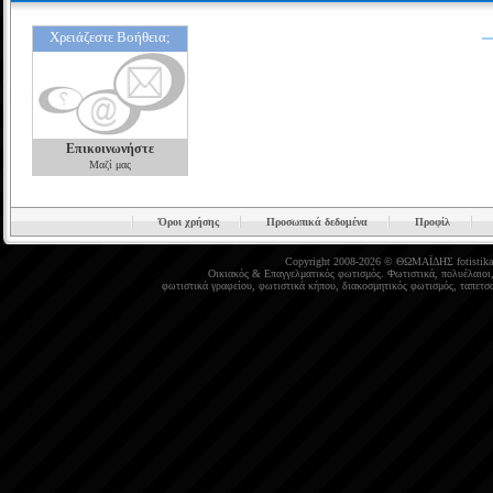
Χρειάζεστε Βοήθεια;
Επικοινωνήστε
Μαζί μας
Όροι χρήσης
Προσωπικά δεδομένα
Προφίλ
Copyright 2008-2026 © ΘΩΜΑΪΔΗΣ
fotistika
Οικιακός
&
Επαγγελματικός φωτισμός
.
Φωτιστικά
,
πολυέλαιοι
φωτιστικά γραφείου
,
φωτιστικά κήπου
,
διακοσμητικός φωτισμός
,
ταπετσα