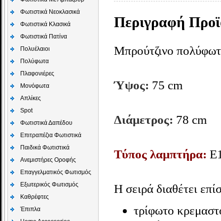
Φωτιστικά Νεοκλασικά
Περιγραφή Προϊ
Φωτιστικά Κλασικά
Φωτιστικά Πατίνα
Μπρούτζινο πολύφωτο
Πολυέλαιοι
Πολύφωτα
Πλαφονιέρες
Ύψος:
75 cm
Μονόφωτα
Απλίκες
Spot
Διάμετρος:
78 cm
Φωτιστικά Δαπέδου
Επιτραπέζια Φωτιστικά
Παιδικά Φωτιστικά
Τύπος λαμπτήρα:
E1
Aνεμιστήρες Οροφής
Επαγγελματικός Φωτισμός
Εξωτερικός Φωτισμός
Η σειρά διαθέτει επί
Καθρέφτες
τρίφωτο κρεμαστ
Έπιπλα