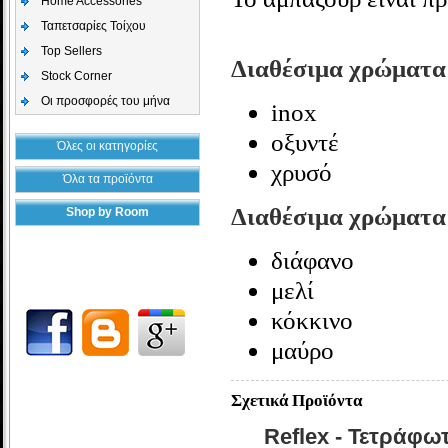
Home Accessories
Ταπετσαρίες Τοίχου
Top Sellers
Διαθέσιμα χρώματα
Stock Corner
Οι προσφορές του μήνα
inox
οξυντέ
Όλες οι κατηγορίες
χρυσό
Όλα τα προϊόντα
Διαθέσιμα χρώματα
Shop by Room
διάφανο
μελί
κόκκινο
μαύρο
Σχετικά Προϊόντα
Reflex - Τετράφω