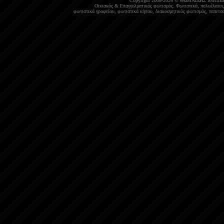
Copyright 2008-2026 © ΘΩΜΑΪΔΗΣ
fotistika
Οικιακός
&
Επαγγελματικός φωτισμός
.
Φωτιστικά
,
πολυέλαιοι
φωτιστικά γραφείου
,
φωτιστικά κήπου
,
διακοσμητικός φωτισμός
,
ταπετσα