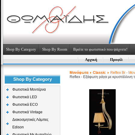
Shop By Category
Shop By Room
Βρείτε το φωτιστικό που ψάχνετε!
Αρχική
Προφίλ
Μονόφωτα
Classic
Reflex Br - Μο
Reflex - Εξάφωτη ράγα με κρυστάλλινη 
Shop By Category
Φωτιστικά Μοντέρνα
Φωτιστικά LED
Φωτιστικά ECO
Φωτιστικά Vintage
Διακοσμητικές Λάμπες
Edison
Φωτιστικά Με Αμπαζούρ