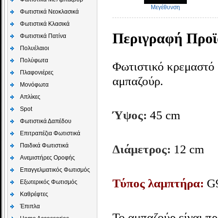
Μεγέθυνση
Φωτιστικά Νεοκλασικά
Φωτιστικά Κλασικά
Περιγραφή Προϊ
Φωτιστικά Πατίνα
Πολυέλαιοι
Πολύφωτα
Φωτιστικό κρεμαστό 
Πλαφονιέρες
αμπαζούρ.
Μονόφωτα
Απλίκες
Spot
Ύψος:
45 cm
Φωτιστικά Δαπέδου
Επιτραπέζια Φωτιστικά
Παιδικά Φωτιστικά
Διάμετρος:
12 cm
Aνεμιστήρες Οροφής
Επαγγελματικός Φωτισμός
Τύπος λαμπτήρα:
G9
Εξωτερικός Φωτισμός
Καθρέφτες
Έπιπλα
Το αμπαζούρ είναι πρ