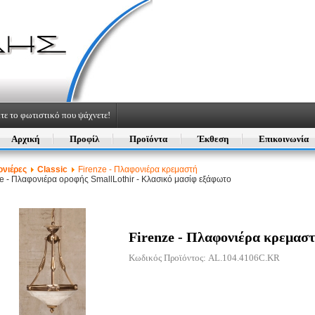
τε το φωτιστικό που ψάχνετε!
Αρχική
Προφίλ
Προϊόντα
Έκθεση
Επικοινωνία
νιέρες
Classic
Firenze - Πλαφονιέρα κρεμαστή
ze - Πλαφονιέρα οροφής Small
Lothir - Κλασικό μασίφ εξάφωτο
Firenze - Πλαφονιέρα κρεμασ
Κωδικός Προϊόντος: AL.104.4106C.KR