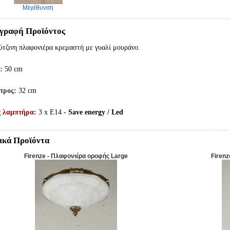
Μεγέθυνση
γραφή Προϊόντος
τζινη πλαφονιέρα κρεμαστή με γυαλί μουράνο.
ς:
50 cm
ετρος:
32 cm
ς λαμπτήρα:
3 x E14
- Save energy / Led
ικά Προϊόντα
Firenze - Πλαφονιέρα οροφής Large
Firen