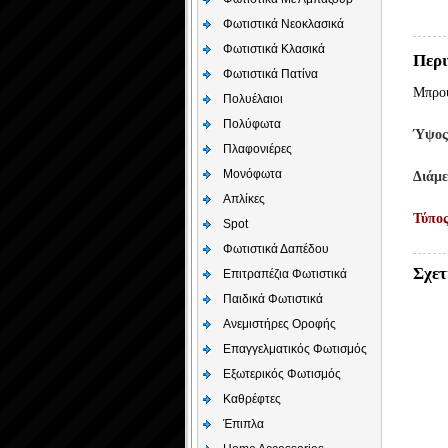
Φωτιστικά Νεοκλασικά
Φωτιστικά Κλασικά
Περι
Φωτιστικά Πατίνα
Μπρού
Πολυέλαιοι
Πολύφωτα
Ύψο
Πλαφονιέρες
Μονόφωτα
Διάμ
Απλίκες
Τύπο
Spot
Φωτιστικά Δαπέδου
Σχετ
Επιτραπέζια Φωτιστικά
Παιδικά Φωτιστικά
Aνεμιστήρες Οροφής
Επαγγελματικός Φωτισμός
Εξωτερικός Φωτισμός
Καθρέφτες
Έπιπλα