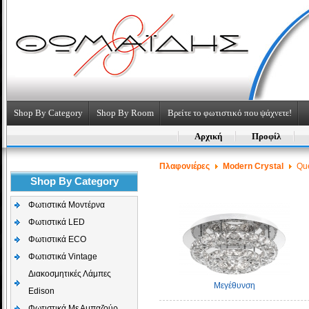
Shop By Category
Shop By Room
Βρείτε το φωτιστικό που ψάχνετε!
Αρχική
Προφίλ
Πλαφονιέρες
Modern Crystal
Que
Shop By Category
Φωτιστικά Μοντέρνα
Φωτιστικά LED
Φωτιστικά ECO
Φωτιστικά Vintage
Διακοσμητικές Λάμπες
Μεγέθυνση
Edison
Φωτιστικά Με Αμπαζούρ