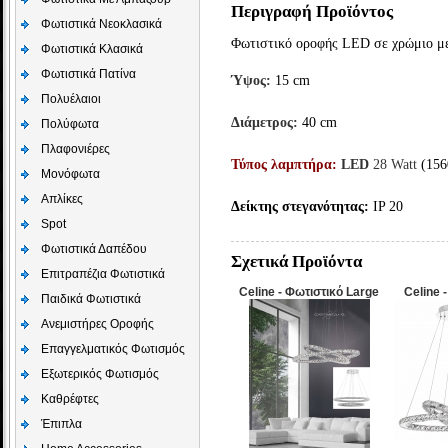
Περιγραφή Προϊόντος
Φωτιστικά Νεοκλασικά
Φωτιστικό οροφής LED σε χρώμιο με
Φωτιστικά Κλασικά
Φωτιστικά Πατίνα
Ύψος:
15 cm
Πολυέλαιοι
Διάμετρος:
40
cm
Πολύφωτα
Πλαφονιέρες
Τύπος λαμπτήρα:
LED
28 Watt
(156
Μονόφωτα
Απλίκες
Δείκτης στεγανότητας:
IP 20
Spot
Φωτιστικά Δαπέδου
Σχετικά Προϊόντα
Επιτραπέζια Φωτιστικά
Celine - Φωτιστικό Large
Celine 
Παιδικά Φωτιστικά
Aνεμιστήρες Οροφής
Επαγγελματικός Φωτισμός
Εξωτερικός Φωτισμός
Καθρέφτες
Έπιπλα