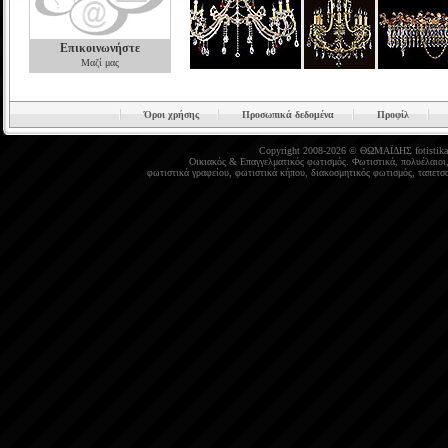
Επικοινωνήστε
Μαζί μας
Όροι χρήσης
Προσωπικά δεδομένα
Προφίλ
Copyright 2008-2026 © ΘΩΜΑΪΔΗΣ
fotistika
Οικιακός
&
Επαγγελματικός φωτισμός
.
Φωτιστικά
,
πολυέλαιοι
φωτιστικά γραφείου
,
φωτιστικά κήπου
,
διακοσμητικός φωτισμός
,
ταπετσα