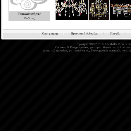
Επικοινωνήστε
Μαζί μας
Όροι χρήσης
Προσωπικά δεδομένα
Προφίλ
Copyright 2008-2026 © ΘΩΜΑΪΔΗΣ
fotistika
Οικιακός
&
Επαγγελματικός φωτισμός
.
Φωτιστικά
,
πολυέλαιοι
φωτιστικά γραφείου
,
φωτιστικά κήπου
,
διακοσμητικός φωτισμός
,
ταπετσα