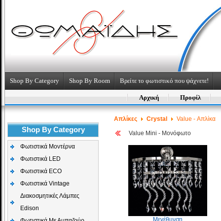
Shop By Category
Shop By Room
Βρείτε το φωτιστικό που ψάχνετε!
Αρχική
Προφίλ
Απλίκες
Crystal
Value - Απλίκα
Shop By Category
Value Mini - Μονόφωτο
Φωτιστικά Μοντέρνα
Φωτιστικά LED
Φωτιστικά ECO
Φωτιστικά Vintage
Διακοσμητικές Λάμπες
Edison
Μεγέθυνση
Φωτιστικά Με Αμπαζούρ