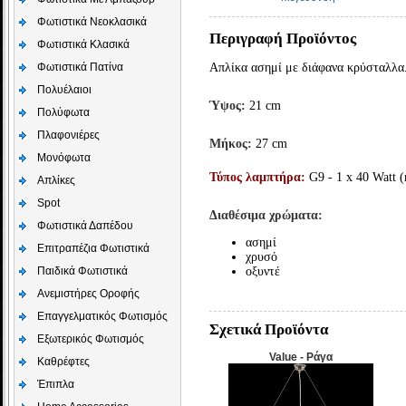
Φωτιστικά Νεοκλασικά
Περιγραφή Προϊόντος
Φωτιστικά Κλασικά
Φωτιστικά Πατίνα
Απλίκα ασημί με διάφανα κρύσταλλα
Πολυέλαιοι
Ύψος:
21 cm
Πολύφωτα
Πλαφονιέρες
Μήκος:
27 cm
Μονόφωτα
Τύπος λαμπτήρα:
G9 - 1 x 40 Watt 
Απλίκες
Spot
Διαθέσιμα χρώματα:
Φωτιστικά Δαπέδου
ασημί
Επιτραπέζια Φωτιστικά
χρυσό
Παιδικά Φωτιστικά
οξυντέ
Aνεμιστήρες Οροφής
Επαγγελματικός Φωτισμός
Σχετικά Προϊόντα
Εξωτερικός Φωτισμός
Value - Ράγα
Καθρέφτες
Έπιπλα