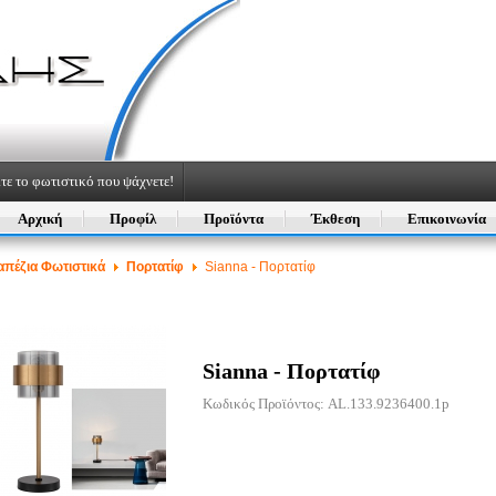
τε το φωτιστικό που ψάχνετε!
Αρχική
Προφίλ
Προϊόντα
Έκθεση
Επικοινωνία
απέζια Φωτιστικά
Πορτατίφ
Sianna - Πορτατίφ
Sianna - Πορτατίφ
Κωδικός Προϊόντος: AL.133.9236400.1p