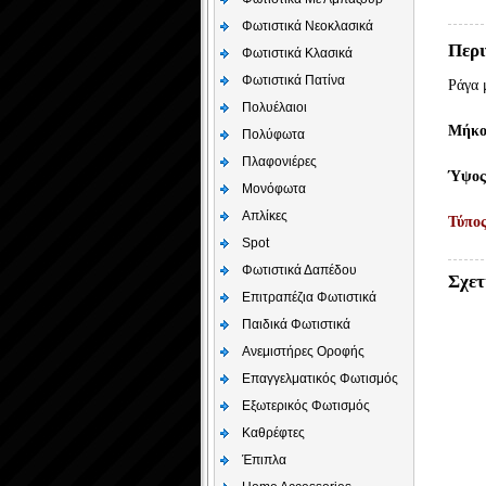
Φωτιστικά Νεοκλασικά
Περι
Φωτιστικά Κλασικά
Φωτιστικά Πατίνα
Ράγα 
Πολυέλαιοι
Μήκο
Πολύφωτα
Πλαφονιέρες
Ύψος
Μονόφωτα
Απλίκες
Τύπο
Spot
Φωτιστικά Δαπέδου
Σχετ
Επιτραπέζια Φωτιστικά
Παιδικά Φωτιστικά
Aνεμιστήρες Οροφής
Επαγγελματικός Φωτισμός
Εξωτερικός Φωτισμός
Καθρέφτες
Έπιπλα