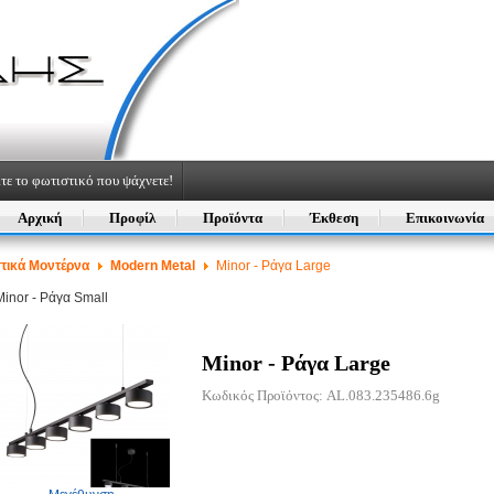
τε το φωτιστικό που ψάχνετε!
Αρχική
Προφίλ
Προϊόντα
Έκθεση
Επικοινωνία
τικά Μοντέρνα
Modern Metal
Minor - Ράγα Large
Minor - Ράγα Small
Minor - Ράγα Large
Κωδικός Προϊόντος: AL.083.235486.6g