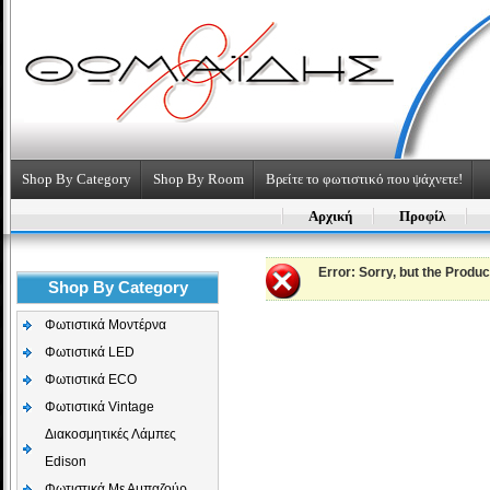
Shop By Category
Shop By Room
Βρείτε το φωτιστικό που ψάχνετε!
Αρχική
Προφίλ
Error
: Sorry, but the Produ
Shop By Category
Φωτιστικά Μοντέρνα
Φωτιστικά LED
Φωτιστικά ECO
Φωτιστικά Vintage
Διακοσμητικές Λάμπες
Edison
Φωτιστικά Με Αμπαζούρ