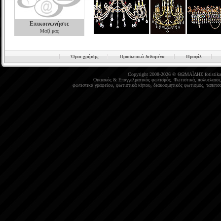
Επικοινωνήστε
Μαζί μας
Όροι χρήσης
Προσωπικά δεδομένα
Προφίλ
Copyright 2008-2026 © ΘΩΜΑΪΔΗΣ
fotistika
Οικιακός
&
Επαγγελματικός φωτισμός
.
Φωτιστικά
,
πολυέλαιοι
φωτιστικά γραφείου
,
φωτιστικά κήπου
,
διακοσμητικός φωτισμός
,
ταπετσα