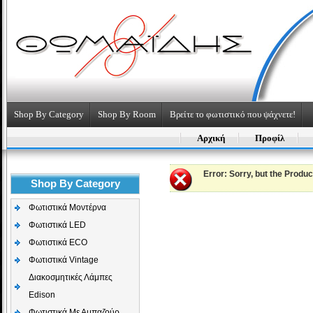
Shop By Category
Shop By Room
Βρείτε το φωτιστικό που ψάχνετε!
Αρχική
Προφίλ
Error
: Sorry, but the Produ
Shop By Category
Φωτιστικά Μοντέρνα
Φωτιστικά LED
Φωτιστικά ECO
Φωτιστικά Vintage
Διακοσμητικές Λάμπες
Edison
Φωτιστικά Με Αμπαζούρ