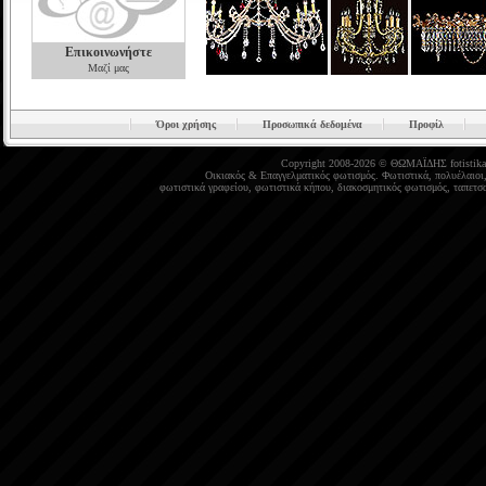
Επικοινωνήστε
Μαζί μας
Όροι χρήσης
Προσωπικά δεδομένα
Προφίλ
Copyright 2008-2026 © ΘΩΜΑΪΔΗΣ
fotistika
Οικιακός
&
Επαγγελματικός φωτισμός
.
Φωτιστικά
,
πολυέλαιοι
φωτιστικά γραφείου
,
φωτιστικά κήπου
,
διακοσμητικός φωτισμός
,
ταπετσα