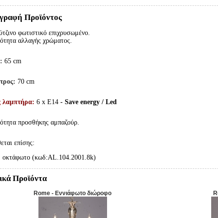
γραφή Προϊόντος
τζινο φωτιστικό επιχρυσωμένο.
ότητα αλλαγής χρώματος.
ς:
65 cm
ετρος:
70 cm
ς λαμπτήρα:
6 x E14
- Save energy / Led
ότητα προσθήκης αμπαζούρ.
θεται επίσης:
οκτάφωτο (κωδ:AL.104.2001.8k)
ικά Προϊόντα
Rome - Εννιάφωτο διώροφο
R