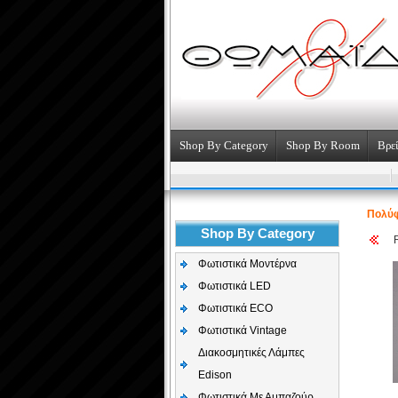
Shop By Category
Shop By Room
Βρεί
Πολύ
Shop By Category
Φωτιστικά Μοντέρνα
Φωτιστικά LED
Φωτιστικά ECO
Φωτιστικά Vintage
Διακοσμητικές Λάμπες
Edison
Φωτιστικά Με Αμπαζούρ