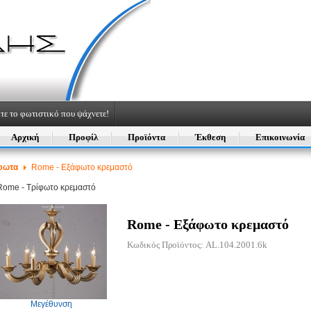
τε το φωτιστικό που ψάχνετε!
Αρχική
Προφίλ
Προϊόντα
Έκθεση
Επικοινωνία
φωτα
Rome - Εξάφωτο κρεμαστό
Rome - Τρίφωτο κρεμαστό
Rome - Εξάφωτο κρεμαστό
Κωδικός Προϊόντος: AL.104.2001.6k
Μεγέθυνση