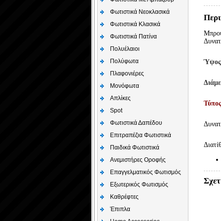
Φωτιστικά Νεοκλασικά
Περι
Φωτιστικά Κλασικά
Μπρού
Φωτιστικά Πατίνα
Δυνατ
Πολυέλαιοι
Πολύφωτα
Ύψο
Πλαφονιέρες
Διάμ
Μονόφωτα
Απλίκες
Τύπο
Spot
Φωτιστικά Δαπέδου
Δυνατ
Επιτραπέζια Φωτιστικά
Διατί
Παιδικά Φωτιστικά
Aνεμιστήρες Οροφής
Επαγγελματικός Φωτισμός
Σχετ
Εξωτερικός Φωτισμός
Καθρέφτες
Έπιπλα