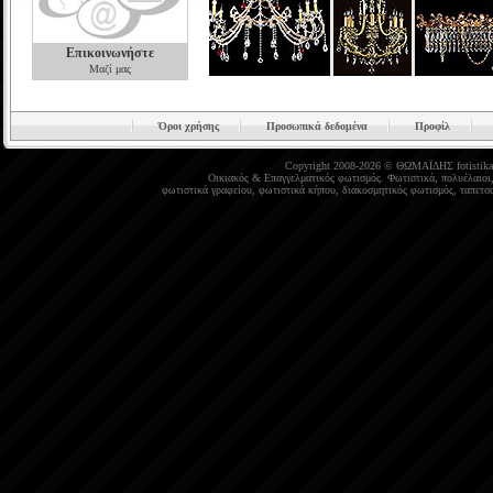
Επικοινωνήστε
Μαζί μας
Όροι χρήσης
Προσωπικά δεδομένα
Προφίλ
Copyright 2008-2026 © ΘΩΜΑΪΔΗΣ
fotistika
Οικιακός
&
Επαγγελματικός φωτισμός
.
Φωτιστικά
,
πολυέλαιοι
φωτιστικά γραφείου
,
φωτιστικά κήπου
,
διακοσμητικός φωτισμός
,
ταπετσα