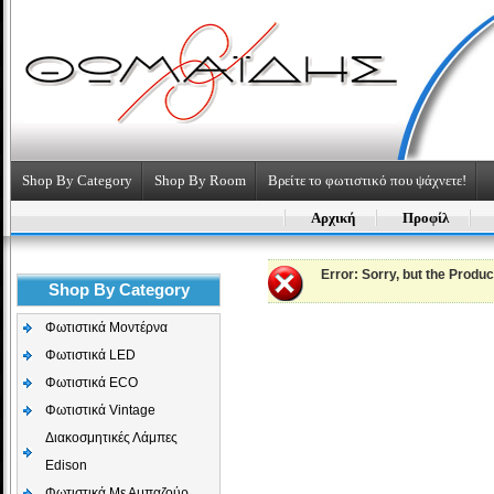
Shop By Category
Shop By Room
Βρείτε το φωτιστικό που ψάχνετε!
Αρχική
Προφίλ
Error
: Sorry, but the Produ
Shop By Category
Φωτιστικά Μοντέρνα
Φωτιστικά LED
Φωτιστικά ECO
Φωτιστικά Vintage
Διακοσμητικές Λάμπες
Edison
Φωτιστικά Με Αμπαζούρ