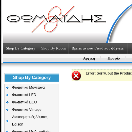
Shop By Category
Shop By Room
Βρείτε το φωτιστικό που ψάχνετε!
Αρχική
Προφίλ
Error
: Sorry, but the Produ
Shop By Category
Φωτιστικά Μοντέρνα
Φωτιστικά LED
Φωτιστικά ECO
Φωτιστικά Vintage
Διακοσμητικές Λάμπες
Edison
Φωτιστικά Με Αμπαζούρ