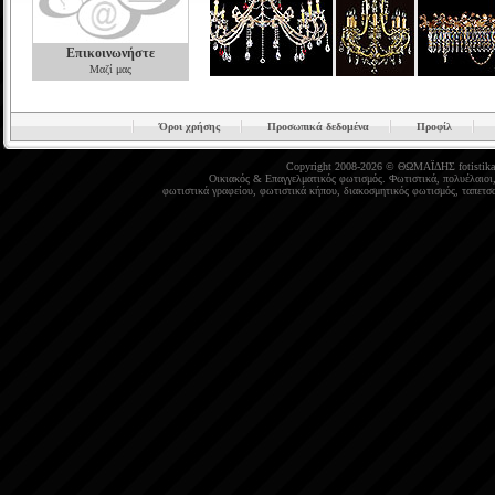
Επικοινωνήστε
Μαζί μας
Όροι χρήσης
Προσωπικά δεδομένα
Προφίλ
Copyright 2008-2026 © ΘΩΜΑΪΔΗΣ
fotistika
Οικιακός
&
Επαγγελματικός φωτισμός
.
Φωτιστικά
,
πολυέλαιοι
φωτιστικά γραφείου
,
φωτιστικά κήπου
,
διακοσμητικός φωτισμός
,
ταπετσα