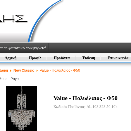
τε το φωτιστικό που ψάχνετε!
Αρχική
Προφίλ
Προϊόντα
Έκθεση
Επικοινωνία
λαιοι
New Classic
Value - Πολυέλαιος - Φ50
Value - Ράγα
Value - Πολυέλαιος - Φ50
Κωδικός Προϊόντος: AL.103.323.50.10k