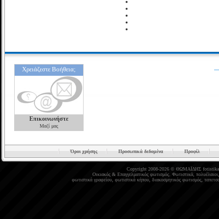
Χρειάζεστε Βοήθεια;
Επικοινωνήστε
Μαζί μας
Όροι χρήσης
Προσωπικά δεδομένα
Προφίλ
Copyright 2008-2026 © ΘΩΜΑΪΔΗΣ
fotistika
Οικιακός
&
Επαγγελματικός φωτισμός
.
Φωτιστικά
,
πολυέλαιοι
φωτιστικά γραφείου
,
φωτιστικά κήπου
,
διακοσμητικός φωτισμός
,
ταπετσα