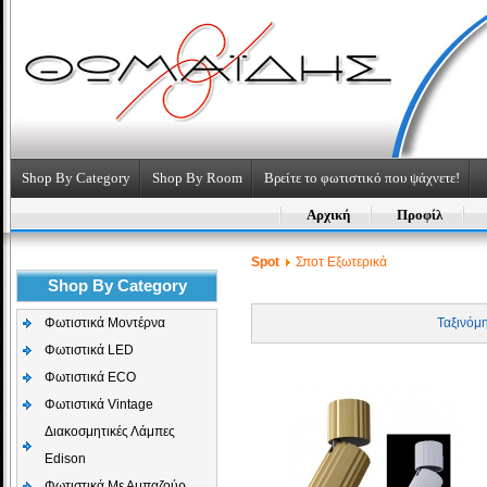
Shop By Category
Shop By Room
Βρείτε το φωτιστικό που ψάχνετε!
Αρχική
Προφίλ
Spot
Σποτ Εξωτερικά
Shop By Category
Φωτιστικά Μοντέρνα
Ταξινόμ
Φωτιστικά LED
Φωτιστικά ECO
Φωτιστικά Vintage
Διακοσμητικές Λάμπες
Edison
Φωτιστικά Με Αμπαζούρ