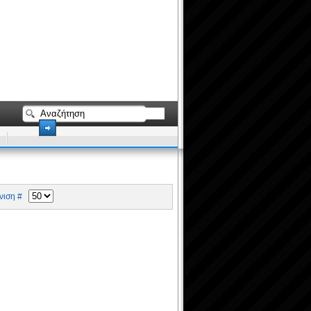
ιση #