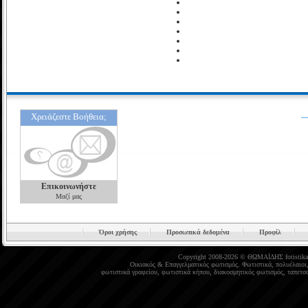
Χρειάζεστε Βοήθεια;
Επικοινωνήστε
Μαζί μας
Όροι χρήσης
Προσωπικά δεδομένα
Προφίλ
Copyright 2008-2026 © ΘΩΜΑΪΔΗΣ
fotistika
Οικιακός
&
Επαγγελματικός φωτισμός
.
Φωτιστικά
,
πολυέλαιοι
φωτιστικά γραφείου
,
φωτιστικά κήπου
,
διακοσμητικός φωτισμός
,
ταπετσα