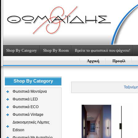
Shop By Category
Shop By Room
Βρείτε το φωτιστικό που ψάχνετε!
Αρχική
Προφίλ
Shop By Category
Ταξινόμ
Φωτιστικά Μοντέρνα
Φωτιστικά LED
Φωτιστικά ECO
Φωτιστικά Vintage
Διακοσμητικές Λάμπες
Edison
Φωτιστικά Με Αμπαζούρ