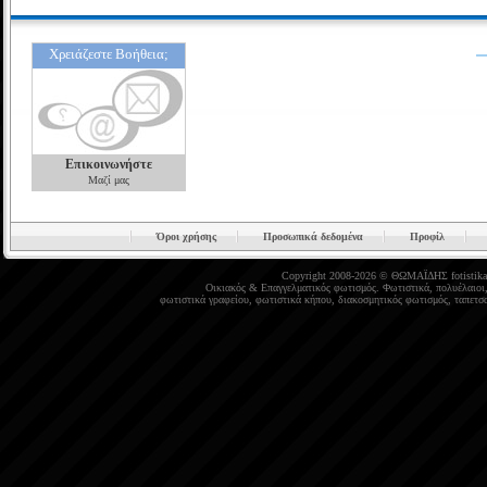
Χρειάζεστε Βοήθεια;
Επικοινωνήστε
Μαζί μας
Όροι χρήσης
Προσωπικά δεδομένα
Προφίλ
Copyright 2008-2026 © ΘΩΜΑΪΔΗΣ
fotistika
Οικιακός
&
Επαγγελματικός φωτισμός
.
Φωτιστικά
,
πολυέλαιοι
φωτιστικά γραφείου
,
φωτιστικά κήπου
,
διακοσμητικός φωτισμός
,
ταπετσα