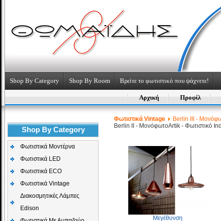
Shop By Category
Shop By Room
Βρείτε το φωτιστικό που ψάχνετε!
Αρχική
Προφίλ
Φωτιστικά Vintage
Berlin III - Μονόφ
Berlin II - Μονόφωτο
Artik - Φωτιστικό Ind
Shop By Category
Φωτιστικά Μοντέρνα
Φωτιστικά LED
Φωτιστικά ECO
Φωτιστικά Vintage
Διακοσμητικές Λάμπες
Edison
Μεγέθυνση
Φωτιστικά Με Αμπαζούρ