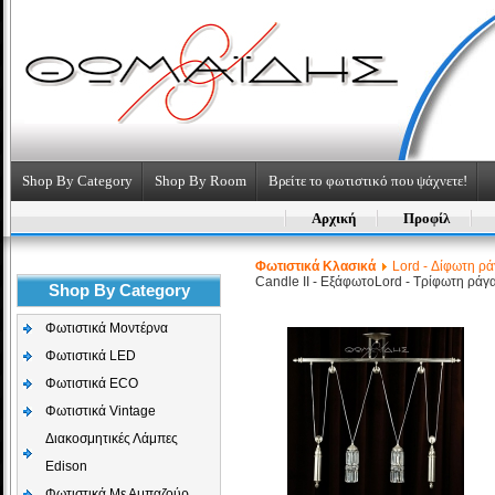
Shop By Category
Shop By Room
Βρείτε το φωτιστικό που ψάχνετε!
Αρχική
Προφίλ
Φωτιστικά Κλασικά
Lord - Δίφωτη ρά
Candle II - Εξάφωτο
Lord - Τρίφωτη ράγ
Shop By Category
Φωτιστικά Μοντέρνα
Φωτιστικά LED
Φωτιστικά ECO
Φωτιστικά Vintage
Διακοσμητικές Λάμπες
Edison
Φωτιστικά Με Αμπαζούρ