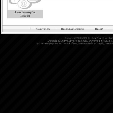
Επικοινωνήστε
Μαζί μας
Όροι χρήσης
Προσωπικά δεδομένα
Προφίλ
Copyright 2008-2026 © ΘΩΜΑΪΔΗΣ
fotistika
Οικιακός
&
Επαγγελματικός φωτισμός
.
Φωτιστικά
,
πολυέλαιοι
φωτιστικά γραφείου
,
φωτιστικά κήπου
,
διακοσμητικός φωτισμός
,
ταπετσα