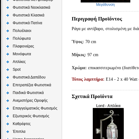
Μεγέθυνση
Φωτιστικά Νεοκλασικά
Φωτιστικά Κλασικά
Περιγραφή Προϊόντος
Φωτιστικά Πατίνα
Ράγα με αντίβαρο, στολισμένη με δι
Πολυέλαιοι
Πολύφωτα
Ύψος:
70 cm
Πλαφονιέρες
Μονόφωτα
Μήκος:
97 cm
Απλίκες
Χρώμα:
επικασσιτερωμένο (διατίθετ
Spot
Φωτιστικά Δαπέδου
Τύπος λαμπτήρα:
E14 - 2 x 40 Watt
Επιτραπέζια Φωτιστικά
Παιδικά Φωτιστικά
Σχετικά Προϊόντα
Aνεμιστήρες Οροφής
Lord - Απλίκα
Επαγγελματικός Φωτισμός
Εξωτερικός Φωτισμός
Καθρέφτες
Έπιπλα