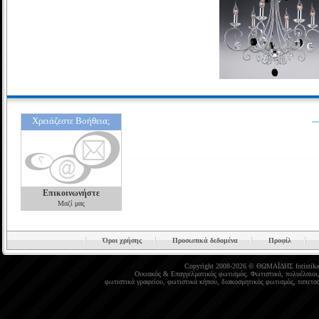
Χρειάζεστε Βοήθεια;
Επικοινωνήστε
Μαζί μας
Όροι χρήσης
Προσωπικά δεδομένα
Προφίλ
Copyright 2008-2026 © ΘΩΜΑΪΔΗΣ
fotistika
Οικιακός
&
Επαγγελματικός φωτισμός
.
Φωτιστικά
,
πολυέλαιοι
φωτιστικά γραφείου
,
φωτιστικά κήπου
,
διακοσμητικός φωτισμός
,
ταπετσα