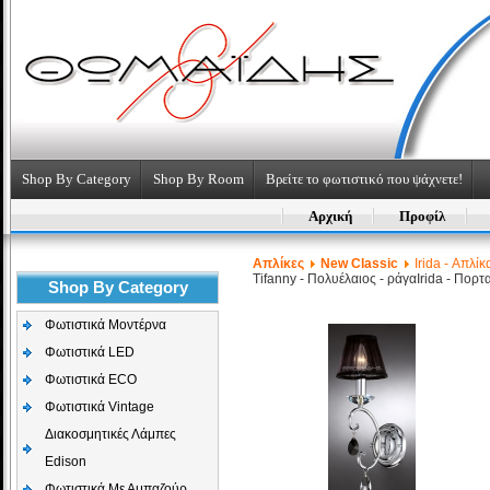
Shop By Category
Shop By Room
Βρείτε το φωτιστικό που ψάχνετε!
Αρχική
Προφίλ
Απλίκες
New Classic
Irida - Απλίκ
Tifanny - Πολυέλαιος - ράγα
Irida - Πορτ
Shop By Category
Φωτιστικά Μοντέρνα
Φωτιστικά LED
Φωτιστικά ECO
Φωτιστικά Vintage
Διακοσμητικές Λάμπες
Edison
Φωτιστικά Με Αμπαζούρ