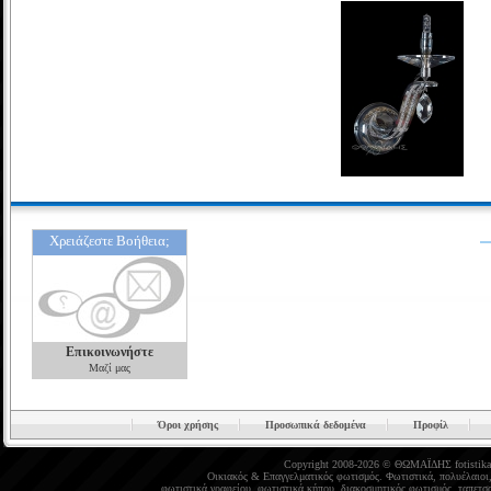
Χρειάζεστε Βοήθεια;
Επικοινωνήστε
Μαζί μας
Όροι χρήσης
Προσωπικά δεδομένα
Προφίλ
Copyright 2008-2026 © ΘΩΜΑΪΔΗΣ
fotistika
Οικιακός
&
Επαγγελματικός φωτισμός
.
Φωτιστικά
,
πολυέλαιοι
φωτιστικά γραφείου
,
φωτιστικά κήπου
,
διακοσμητικός φωτισμός
,
ταπετσα