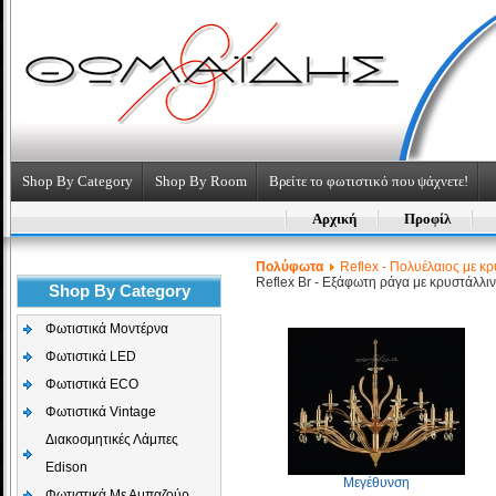
Shop By Category
Shop By Room
Βρείτε το φωτιστικό που ψάχνετε!
Αρχική
Προφίλ
Πολύφωτα
Reflex - Πολυέλαιος με κρ
Reflex Br - Εξάφωτη ράγα με κρυστάλλι
Shop By Category
Φωτιστικά Μοντέρνα
Φωτιστικά LED
Φωτιστικά ECO
Φωτιστικά Vintage
Διακοσμητικές Λάμπες
Edison
Μεγέθυνση
Φωτιστικά Με Αμπαζούρ