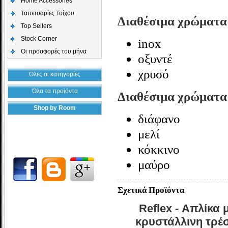
Home Accessories
Ταπετσαρίες Τοίχου
Διαθέσιμα χρώματα
Top Sellers
Stock Corner
inox
Οι προσφορές του μήνα
οξυντέ
χρυσό
Όλες οι κατηγορίες
Όλα τα προϊόντα
Διαθέσιμα χρώματα
Shop by Room
διάφανο
μελί
κόκκινο
μαύρο
Σχετικά Προϊόντα
Reflex - Απλίκα 
κρυστάλλινη τρέ