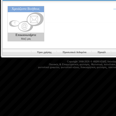
Χρειάζεστε Βοήθεια;
Επικοινωνήστε
Μαζί μας
Όροι χρήσης
Προσωπικά δεδομένα
Προφίλ
Copyright 2008-2026 © ΘΩΜΑΪΔΗΣ
fotistika
Οικιακός
&
Επαγγελματικός φωτισμός
.
Φωτιστικά
,
πολυέλαιοι
φωτιστικά γραφείου
,
φωτιστικά κήπου
,
διακοσμητικός φωτισμός
,
ταπετσα