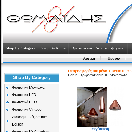
Shop By Category
Shop By Room
Βρείτε το φωτιστικό που ψάχνετε!
Αρχική
Προφίλ
Οι προσφορές του μήνα
Berlin II - 
Berlin - Τρίφωτο
Berlin III - Μονόφωτο
Shop By Category
Φωτιστικά Μοντέρνα
Φωτιστικά LED
Φωτιστικά ECO
Φωτιστικά Vintage
Διακοσμητικές Λάμπες
Edison
Μεγέθυνση
Φωτιστικά Με Αμπαζούρ