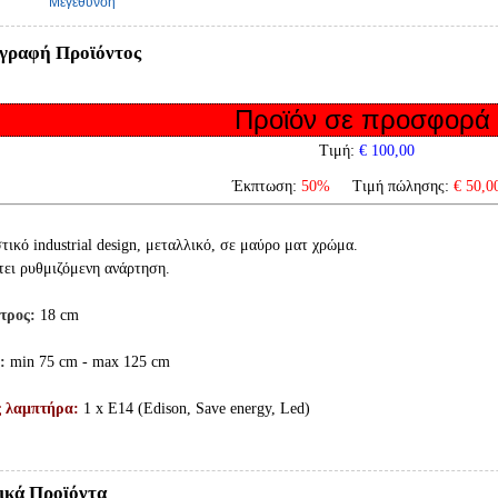
Μεγέθυνση
γραφή Προϊόντος
Προϊόν σε προσφορ
Τιμή:
€ 100,00
Έκπτωση:
50%
Τιμή πώλησης:
€ 50,0
τικό industrial design, μεταλλικό, σε μαύρο ματ
χρώμα.
τει ρυθμιζόμενη ανάρτηση.
ετρος:
18 cm
:
min 75 cm - max 125 cm
ς λαμπτήρα:
1 x Ε14 (Edison, Save energy, Led)
ικά Προϊόντα