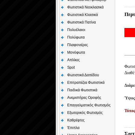
Φωτιστικά Νεοκλασικά
Περι
Φωτιστικά Κλασικά
Φωτιστικά Πατίνα
Πολυέλαιοι
Πολύφωτα
Πλαφονιέρες
Μονόφωτα
Απλίκες
Φωτισ
Spot
Διαθέ
Φωτιστικά Δαπέδου
Επιτραπέζια Φωτιστικά
Διάμ
Παιδικά Φωτιστικά
Aνεμιστήρες Οροφής
Ύψος
Επαγγελματικός Φωτισμός
Τύπο
Εξωτερικός Φωτισμός
Καθρέφτες
Έπιπλα
Σχετ