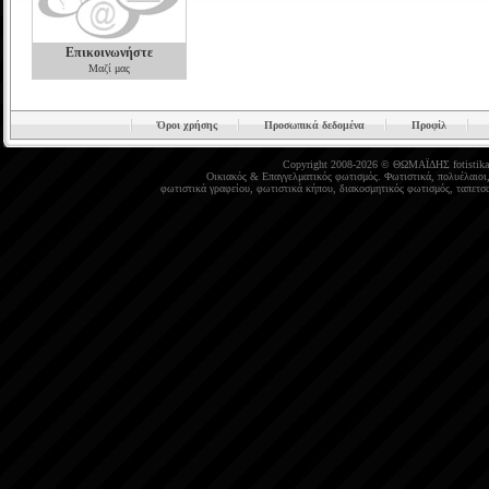
Επικοινωνήστε
Μαζί μας
Όροι χρήσης
Προσωπικά δεδομένα
Προφίλ
Copyright 2008-2026 © ΘΩΜΑΪΔΗΣ
fotistika
Οικιακός
&
Επαγγελματικός φωτισμός
.
Φωτιστικά
,
πολυέλαιοι
φωτιστικά γραφείου
,
φωτιστικά κήπου
,
διακοσμητικός φωτισμός
,
ταπετσα