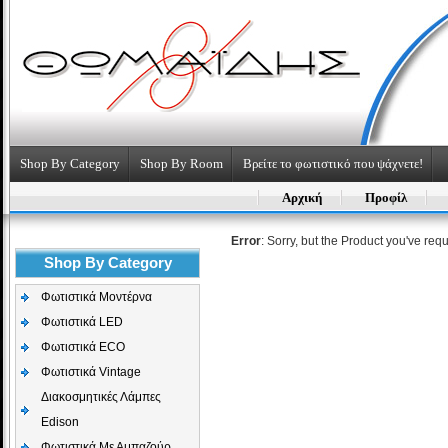
Shop By Category
Shop By Room
Βρείτε το φωτιστικό που ψάχνετε!
Αρχική
Προφίλ
Error
: Sorry, but the Product you've req
Shop By Category
Φωτιστικά Μοντέρνα
Φωτιστικά LED
Φωτιστικά ECO
Φωτιστικά Vintage
Διακοσμητικές Λάμπες
Edison
Φωτιστικά Με Αμπαζούρ