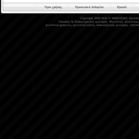
Όροι χρήσης
Προσωπικά δεδομένα
Προφίλ
Copyright 2008-2026 © ΘΩΜΑΪΔΗΣ
fotistika
Οικιακός
&
Επαγγελματικός φωτισμός
.
Φωτιστικά
,
πολυέλαιοι
φωτιστικά γραφείου
,
φωτιστικά κήπου
,
διακοσμητικός φωτισμός
,
ταπετσα