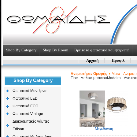
Shop By Category
Shop By Room
Βρείτε το φωτιστικό που ψάχνετε!
Αρχική
Προφίλ
Aνεμιστήρες Οροφής
Mara - Ανεμισ
Floc - Απλίκα μπάνιου
Madeira - Ανεμισ
Shop By Category
Φωτιστικά Μοντέρνα
Φωτιστικά LED
Φωτιστικά ECO
Φωτιστικά Vintage
Διακοσμητικές Λάμπες
Μεγέθυνση
Edison
Φωτιστικά Με Αμπαζούρ