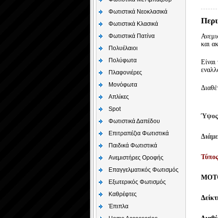
Φωτιστικά Νεοκλασικά
Περι
Φωτιστικά Κλασικά
Φωτιστικά Πατίνα
Ανεμι
και α
Πολυέλαιοι
Πολύφωτα
Είναι
εναλλ
Πλαφονιέρες
Μονόφωτα
Διαθέ
Απλίκες
Spot
Ύψος
Φωτιστικά Δαπέδου
Επιτραπέζια Φωτιστικά
Διάμε
Παιδικά Φωτιστικά
Τύπο
Aνεμιστήρες Οροφής
Επαγγελματικός Φωτισμός
MOT
Εξωτερικός Φωτισμός
Καθρέφτες
Δείκτ
Έπιπλα