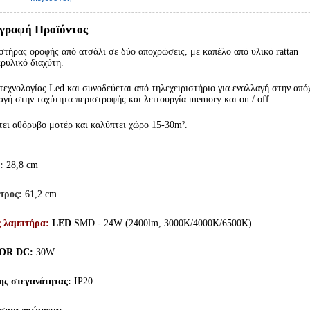
γραφή Προϊόντος
στήρας οροφής από ατσάλι σε δύο αποχρώσεις, με καπέλο από υλικό rattan
κρυλικό διαχύτη.
 τεχνολογίας Led και συνοδεύεται από τηλεχειριστήριο για εναλλαγή στην α
αγή στην ταχύτητα περιστροφής και λειτουργία memory και on / off.
τει αθόρυβο μοτέρ και κ
αλύπτει χώρο 15-30m².
:
28,8 cm
τρος:
61,2 cm
ς λαμπτήρα:
LED
SMD - 24W (2400lm, 3000K/4000K/6500K)
OR DC:
30W
ης στεγανότητας:
IP20